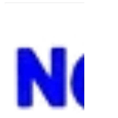
aproveita todas as deduções e ainda pode
antecipar sua restituição. Este guia traz tudo
o que você precisa saber para fazer sua
declaração de forma simples e segura. 📋
Quem deve declarar o IR 2026? Você é
obrigado a declarar se, em 2025, teve: ✅
Rendimentos tributáveis acima de R$
35.584,00 ✅ Rendimentos isentos acima de
R$ 200.000,00 ✅ Operações na Bolsa ou
ganho de cap