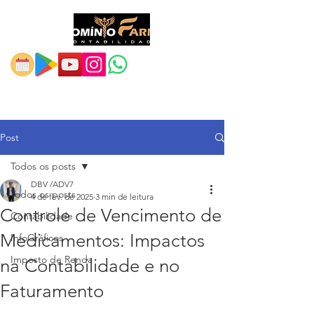
Post
Todos os posts
DBV /ADV7
Todos os posts
4 de fev. de 2025
3 min de leitura
Controle de Vencimento de
Contabilidade
Medicamentos: Impactos
InfoGráficos
Imposto de Renda
na Contabilidade e no
Faturamento