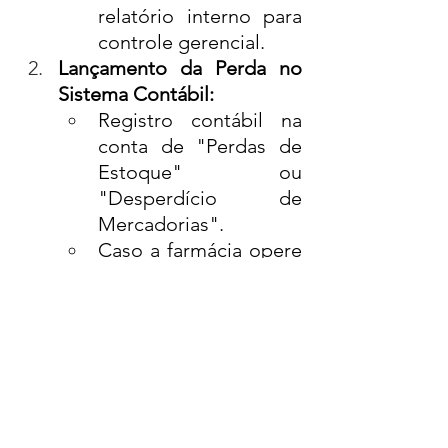
relatório interno para 
controle gerencial.
Lançamento da Perda no 
Sistema Contábil:
Registro contábil na 
conta de "Perdas de 
Estoque" ou 
"Desperdício de 
Mercadorias".
Caso a farmácia opere 
no regime de Lucro 
Real, a perda pode ser 
utilizada como 
dedução fiscal, desde 
que documentada 
corretamente.
Emissão de Documentação 