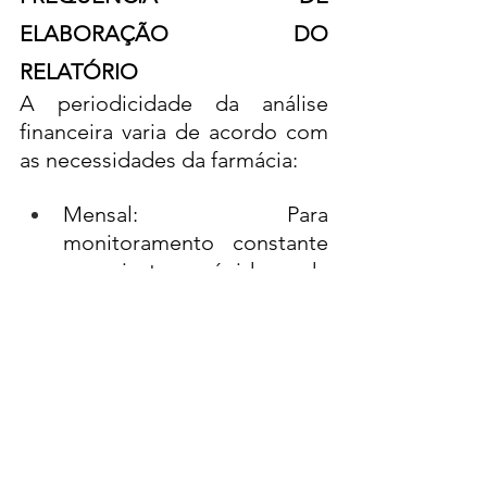
ELABORAÇÃO DO 
RELATÓRIO
A periodicidade da análise 
financeira varia de acordo com 
as necessidades da farmácia:
Mensal: Para 
monitoramento constante 
e ajuste rápido de 
estratégias.
Trimestral: Avalia 
tendências de curto a 
médio prazo.
Anual: Fornece uma visão 
geral da saúde financeira e 
subsidia o planejamento 