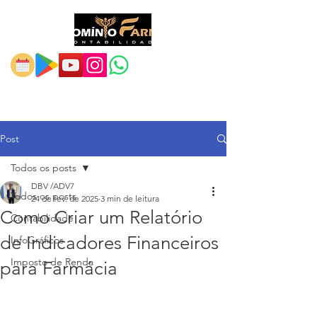
Post
Todos os posts
DBV /ADV7
Todos os posts
24 de fev. de 2025
3 min de leitura
Como Criar um Relatório
Contabilidade
de Indicadores Financeiros
InfoGráficos
Imposto de Renda
para Farmácia